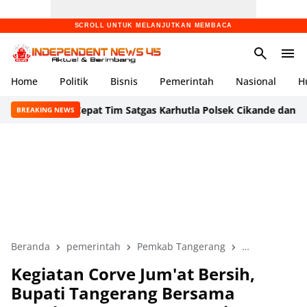
SCROLL UNTUK MELANJUTKAN MEMBACA
Home
Politik
Bisnis
Pemerintah
Nasional
H
Aksi Cepat Tim Satgas Karhutla Polsek Cikande dan Damkar Gab
BREAKING NEWS
Beranda
pemerintah
Pemkab Tangerang
Polresta Tang
Kegiatan Corve Jum'at Bersih,
Bupati Tangerang Bersama