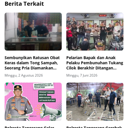
Berita Terkait
Sembunyikan Ratusan Obat
Pelarian Bapak dan Anak
Keras dalam Tong Sampah,
Pelaku Pembunuhan Tukang
Seorang Pria Diamankan
Cilok Berakhir Ditangan
Polsek Cisoka Polresta
Polisi
Minggu, 2 Agustus 2026
Minggu, 7 Juni 2026
Tangerang
Polresta Tangerang Gelar
Polresta Tangerang Gerebek