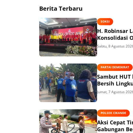
Berita Terbaru
SOKSI
H. Robinsar 
Konsolidasi 
Sabtu, 8 Agustus 202
PARTAI DEMOKRAT
Sambut HUT k
Bersih Lingk
Jumat, 7 Agustus 202
POLSEK CIKANDE
Aksi Cepat T
Gabungan Ber