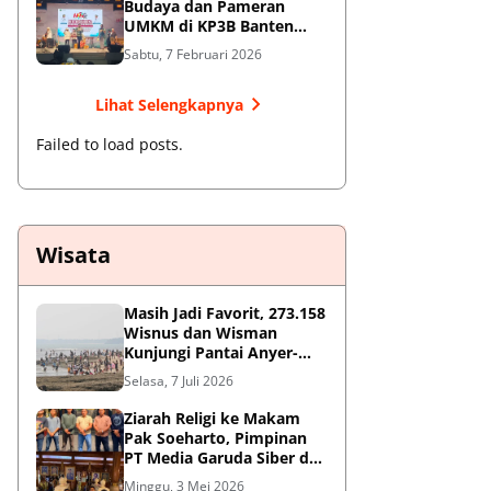
Budaya dan Pameran
UMKM di KP3B Banten
Sedot Antusiasme Warga
Sabtu, 7 Februari 2026
Lihat Selengkapnya
Failed to load posts.
Wisata
Masih Jadi Favorit, 273.158
Wisnus dan Wisman
Kunjungi Pantai Anyer-
Cinangka Selama Libur
Selasa, 7 Juli 2026
Sekolah
Ziarah Religi ke Makam
Pak Soeharto, Pimpinan
PT Media Garuda Siber dan
Redaksi Hormati Jasa Sang
Minggu, 3 Mei 2026