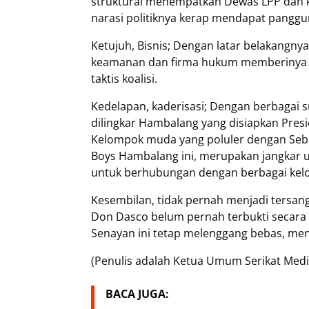
struktural menempatkan Dewas LPP dan 
narasi politiknya kerap mendapat panggu
Ketujuh, Bisnis; Dengan latar belakangn
keamanan dan firma hukum memberinya p
taktis koalisi.
Kedelapan, kaderisasi; Dengan berbaga
dilingkar Hambalang yang disiapkan Pre
Kelompok muda yang poluler dengan Sebu
Boys Hambalang ini, merupakan jangkar 
untuk berhubungan dengan berbagai kel
Kesembilan, tidak pernah menjadi tersangk
Don Dasco belum pernah terbukti secara 
Senayan ini tetap melenggang bebas, men
(Penulis adalah Ketua Umum Serikat Media
BACA JUGA: