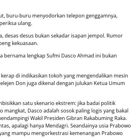
rut, buru-buru menyodorkan telepon genggamnya,
periksa ulang.
a, desas desus bukan sekadar isapan jempol. Rumor
mpeng kekuasaan.
pria bernama lengkap Sufmi Dasco Ahmad ini bukan
ng kerap di indikasikan tokoh yang mengendalikan mesin
Intelejen Don juga dikenal dengan julukan Ketua Umum
isikkan satu skenario ekstrem: jika badai politik
mangkat, Dasco adalah sosok paling logis yang bakal
 mendampingi Wakil Presiden Gibran Rakabuming Raka.
ntas, apalagi hanya Mendagri. Seandainya usia Prabowo
a yang mampu mengorkestrasi kemenangan Prabowo