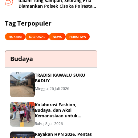
dalam Tong Sampah, Seorang Pria
Diamankan Polsek Cisoka Polresta
Tangerang
Tag Terpopuler
HUKRIM
NASIONAL
NEWS
PERISTIWA
Budaya
TRADISI KAWALU SUKU
BADUY
Minggu, 26 Juli 2026
Kolaborasi Fashion,
Budaya, dan Aksi
Kemanusiaan untuk
Pasien Kanker Dhuafa
Rabu, 8 Juli 2026
Rayakan HPN 2026, Pentas