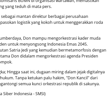
komisaris BUMN di organisasi wartawan, memastikan
ng yang teduh di mata pers.
ya sebagai mantan direktur berbagai perusahaan
asokan logistik yang kokoh untuk menggerakkan roda
i sumberdaya, Don mampu mengorkestrasi kader muda
siden untuk menyongsong Indonesia Emas 2045.
tan Satria Jedi yang kemudian bermetamorfosis dengan
utama Don didalam mengorkestrasi agenda Presiden
ompok.
a; Hingga saat ini, dugaan miring dalam jejak digitalnya
hukum. Tanpa ketukan palu hakim, "Don Kancil" dari
gantongi semua kunci orkestrasi republik di sakunya.
 Siber Indonesia - SMSI)