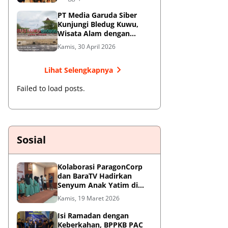
Jendral Besar
PT Media Garuda Siber
Kunjungi Bledug Kuwu,
Wisata Alam dengan
Segudang Keunikan dan
Kamis, 30 April 2026
Potensi UMKM
Lihat Selengkapnya
Failed to load posts.
Sosial
Kolaborasi ParagonCorp
dan BaraTV Hadirkan
Senyum Anak Yatim di
Hotel Le Semar Tangerang
Kamis, 19 Maret 2026
Isi Ramadan dengan
Keberkahan, BPPKB PAC