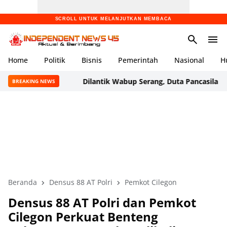
SCROLL UNTUK MELANJUTKAN MEMBACA
Home
Politik
Bisnis
Pemerintah
Nasional
H
Dilantik Wabup Serang, Duta Pancasila Diharap Jad
BREAKING NEWS
Beranda
Densus 88 AT Polri
Pemkot Cilegon
Densus 88 AT Polri dan Pemkot
Cilegon Perkuat Benteng