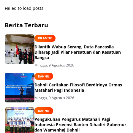
Disambut Antusias
Masyarakat
Failed to load posts.
Berita Terbaru
DILANTIK
Dilantik Wabup Serang, Duta Pancasila
Diharap Jadi Pilar Persatuan dan Kesatuan
Bangsa
Minggu, 9 Agustus 2026
DAHNIL
Dahnil Ceritakan Filosofi Berdirinya Ormas
Matahari Pagi Indonesia
Minggu, 9 Agustus 2026
DAHNIL
Pengukuhan Pengurus Matahari Pagi
Indonesia Provinsi Banten Dihadiri Gubernur
dan Wamenhaj Dahnil