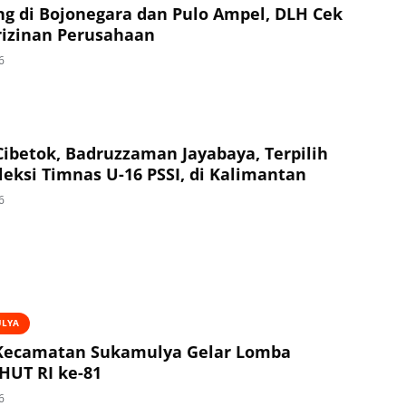
g di Bojonegara dan Pulo Ampel, DLH Cek
izinan Perusahaan
6
Cibetok, Badruzzaman Jayabaya, Terpilih
leksi Timnas U-16 PSSI, di Kalimantan
6
ULYA
Kecamatan Sukamulya Gelar Lomba
HUT RI ke-81
6