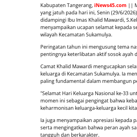
Kabupaten Tangerang,
iNews45.com
|| M
yang jatuh pada hari ini, Senin (29/6/2026
didampingi Ibu Imas Khalid Mawardi, S.K
menyampaikan ucapan selamat kepada sel
wilayah Kecamatan Sukamulya.
Peringatan tahun ini mengusung tema nas
pentingnya keterlibatan aktif sosok ay
Camat Khalid Mawardi mengucapkan selam
keluarga di Kecamatan Sukamulya. Ia men
paling fundamental dalam membangun p
"Selamat Hari Keluarga Nasional ke-33 un
momen ini sebagai pengingat bahwa keba
keharmonisan keluarga-keluarga kecil kita
Ia juga menyampaikan apresiasi kepada pa
serta mengingatkan bahwa peran ayah sa
tangguh dan berkarakter.