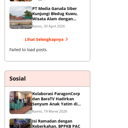
Jendral Besar
PT Media Garuda Siber
Kunjungi Bledug Kuwu,
Wisata Alam dengan
Segudang Keunikan dan
Kamis, 30 April 2026
Potensi UMKM
Lihat Selengkapnya
Failed to load posts.
Sosial
Kolaborasi ParagonCorp
dan BaraTV Hadirkan
Senyum Anak Yatim di
Hotel Le Semar Tangerang
Kamis, 19 Maret 2026
Isi Ramadan dengan
Keberkahan, BPPKB PAC