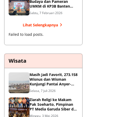
Budaya dan Pameran
UMKM di KP3B Banten
Sedot Antusiasme Warga
Sabtu, 7 Februari 2026
Lihat Selengkapnya
Failed to load posts.
Wisata
Masih Jadi Favorit, 273.158
Wisnus dan Wisman
Kunjungi Pantai Anyer-
Cinangka Selama Libur
Selasa, 7 Juli 2026
Sekolah
Ziarah Religi ke Makam
Pak Soeharto, Pimpinan
PT Media Garuda Siber dan
Redaksi Hormati Jasa Sang
Minggu, 3 Mei 2026