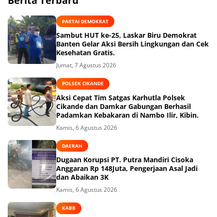
Berita Terbaru
PARTAI DEMOKRAT
Sambut HUT ke-25, Laskar Biru Demokrat
Banten Gelar Aksi Bersih Lingkungan dan Cek
Kesehatan Gratis.
Jumat, 7 Agustus 2026
POLSEK CIKANDE
Aksi Cepat Tim Satgas Karhutla Polsek
Cikande dan Damkar Gabungan Berhasil
Padamkan Kebakaran di Nambo Ilir, Kibin.
Kamis, 6 Agustus 2026
DAERAH
Dugaan Korupsi PT. Putra Mandiri Cisoka
Anggaran Rp 148Juta, Pengerjaan Asal Jadi
dan Abaikan 3K
Kamis, 6 Agustus 2026
KABB