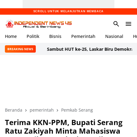
SCROLL UNTUK MELANJUTKAN MEMBACA
Home
Politik
Bisnis
Pemerintah
Nasional
H
Sambut HUT ke-25, Laskar Biru Demokrat Banten Gela
BREAKING NEWS
Beranda
pemerintah
Pemkab Serang
Terima KKN-PPM, Bupati Serang
Ratu Zakiyah Minta Mahasiswa