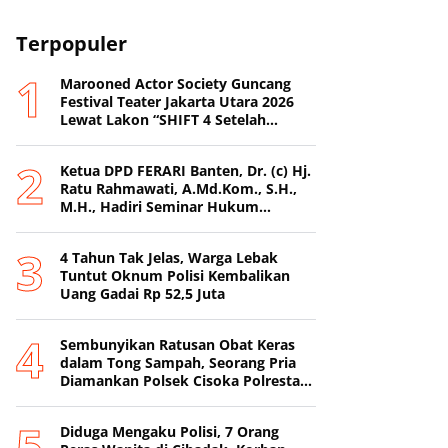
Terpopuler
Marooned Actor Society Guncang
Festival Teater Jakarta Utara 2026
Lewat Lakon “SHIFT 4 Setelah
Metamorfosis Kafkha.
Ketua DPD FERARI Banten, Dr. (c) Hj.
Ratu Rahmawati, A.Md.Kom., S.H.,
M.H., Hadiri Seminar Hukum
Nasional di Surabaya
4 Tahun Tak Jelas, Warga Lebak
Tuntut Oknum Polisi Kembalikan
Uang Gadai Rp 52,5 Juta
Sembunyikan Ratusan Obat Keras
dalam Tong Sampah, Seorang Pria
Diamankan Polsek Cisoka Polresta
Tangerang
Diduga Mengaku Polisi, 7 Orang