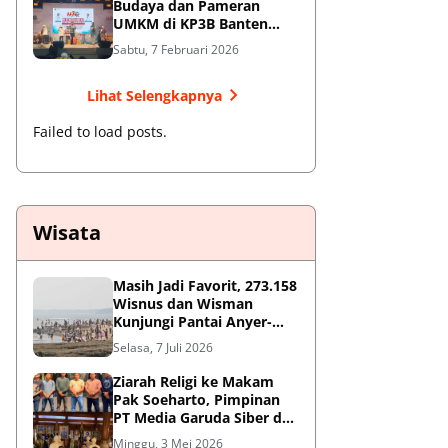
Budaya dan Pameran
UMKM di KP3B Banten
Sedot Antusiasme Warga
Sabtu, 7 Februari 2026
Lihat Selengkapnya
Failed to load posts.
Wisata
Masih Jadi Favorit, 273.158
Wisnus dan Wisman
Kunjungi Pantai Anyer-
Cinangka Selama Libur
Selasa, 7 Juli 2026
Sekolah
Ziarah Religi ke Makam
Pak Soeharto, Pimpinan
PT Media Garuda Siber dan
Redaksi Hormati Jasa Sang
Minggu, 3 Mei 2026