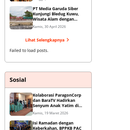
Jendral Besar
PT Media Garuda Siber
Kunjungi Bledug Kuwu,
Wisata Alam dengan
Segudang Keunikan dan
Kamis, 30 April 2026
Potensi UMKM
Lihat Selengkapnya
Failed to load posts.
Sosial
Kolaborasi ParagonCorp
dan BaraTV Hadirkan
Senyum Anak Yatim di
Hotel Le Semar Tangerang
Kamis, 19 Maret 2026
Isi Ramadan dengan
Keberkahan, BPPKB PAC