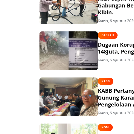
Gabungan Ber
Kibin.
Kamis, 6 Agustus 202
DAERAH
Dugaan Korup
148Juta, Peng
Kamis, 6 Agustus 202
KABB
KABB Pertany
Gunung Kara
Pengelolaan 
Kamis, 6 Agustus 202
KONI