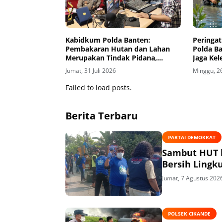
Kabidkum Polda Banten:
Peringat
Pembakaran Hutan dan Lahan
Polda B
Merupakan Tindak Pidana,
Jaga Kel
Pelaku Akan Ditindak Tegas
Jumat, 31 Juli 2026
Minggu, 26
Failed to load posts.
Berita Terbaru
PARTAI DEMOKRAT
Sambut HUT k
Bersih Lingk
Jumat, 7 Agustus 202
POLSEK CIKANDE