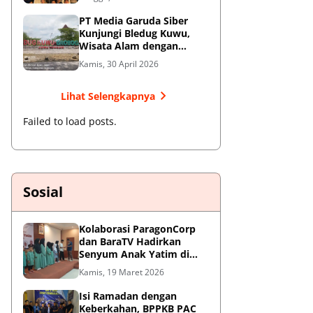
Jendral Besar
PT Media Garuda Siber
Kunjungi Bledug Kuwu,
Wisata Alam dengan
Segudang Keunikan dan
Kamis, 30 April 2026
Potensi UMKM
Lihat Selengkapnya
Failed to load posts.
Sosial
Kolaborasi ParagonCorp
dan BaraTV Hadirkan
Senyum Anak Yatim di
Hotel Le Semar Tangerang
Kamis, 19 Maret 2026
Isi Ramadan dengan
Keberkahan, BPPKB PAC