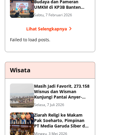
Budaya dan Pameran
UMKM di KP3B Banten
Sedot Antusiasme Warga
Sabtu, 7 Februari 2026
Lihat Selengkapnya
Failed to load posts.
Wisata
Masih Jadi Favorit, 273.158
Wisnus dan Wisman
Kunjungi Pantai Anyer-
Cinangka Selama Libur
Selasa, 7 Juli 2026
Sekolah
Ziarah Religi ke Makam
Pak Soeharto, Pimpinan
PT Media Garuda Siber dan
Redaksi Hormati Jasa Sang
Minggu, 3 Mei 2026