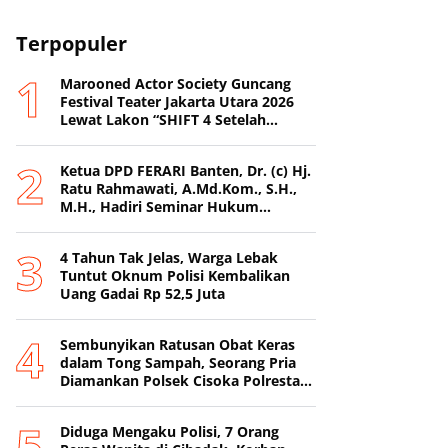
Terpopuler
Marooned Actor Society Guncang
Festival Teater Jakarta Utara 2026
Lewat Lakon “SHIFT 4 Setelah
Metamorfosis Kafkha.
Ketua DPD FERARI Banten, Dr. (c) Hj.
Ratu Rahmawati, A.Md.Kom., S.H.,
M.H., Hadiri Seminar Hukum
Nasional di Surabaya
4 Tahun Tak Jelas, Warga Lebak
Tuntut Oknum Polisi Kembalikan
Uang Gadai Rp 52,5 Juta
Sembunyikan Ratusan Obat Keras
dalam Tong Sampah, Seorang Pria
Diamankan Polsek Cisoka Polresta
Tangerang
Diduga Mengaku Polisi, 7 Orang