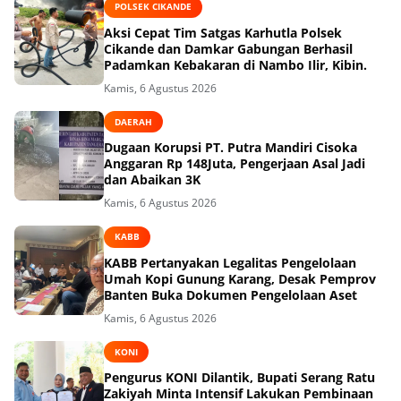
POLSEK CIKANDE
Aksi Cepat Tim Satgas Karhutla Polsek
Cikande dan Damkar Gabungan Berhasil
Padamkan Kebakaran di Nambo Ilir, Kibin.
Kamis, 6 Agustus 2026
DAERAH
Dugaan Korupsi PT. Putra Mandiri Cisoka
Anggaran Rp 148Juta, Pengerjaan Asal Jadi
dan Abaikan 3K
Kamis, 6 Agustus 2026
KABB
KABB Pertanyakan Legalitas Pengelolaan
Umah Kopi Gunung Karang, Desak Pemprov
Banten Buka Dokumen Pengelolaan Aset
Kamis, 6 Agustus 2026
KONI
Pengurus KONI Dilantik, Bupati Serang Ratu
Zakiyah Minta Intensif Lakukan Pembinaan