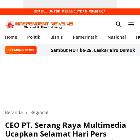
SCROLL UNTUK MELANJUTKAN MEMBACA
Home
Politik
Bisnis
Pemerintah
Nasional
H
Sambut HUT ke-25, Laskar Biru Demokrat Banten Gela
BREAKING NEWS
Beranda
Regional
CEO PT. Serang Raya Multimedia
Ucapkan Selamat Hari Pers