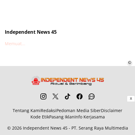
Independent News 45
Memuat...
✕
X
Tentang Kami
Redaksi
Pedoman Media Siber
Disclaimer
Kode Etik
Pasang Iklan
Info Kerjasama
© 2026
Independent News 45
- PT. Serang Raya Multimedia