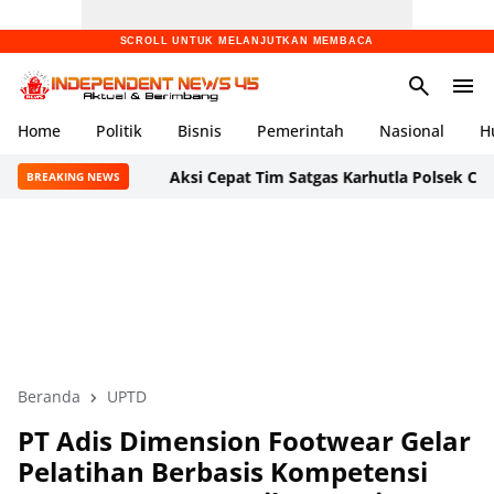
SCROLL UNTUK MELANJUTKAN MEMBACA
Home
Politik
Bisnis
Pemerintah
Nasional
H
Aksi Cepat Tim Satgas Karhutla Polsek Cikande dan D
BREAKING NEWS
Beranda
UPTD
PT Adis Dimension Footwear Gelar
Pelatihan Berbasis Kompetensi