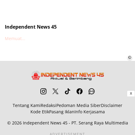
Independent News 45
Memuat...
✕
X
Tentang Kami
Redaksi
Pedoman Media Siber
Disclaimer
Kode Etik
Pasang Iklan
Info Kerjasama
© 2026
Independent News 45
- PT. Serang Raya Multimedia
ADVERTISEMENT