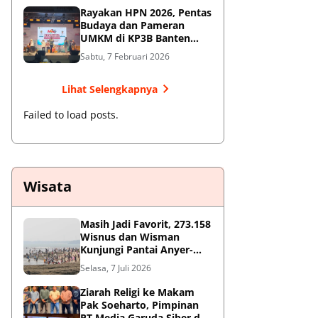
Rayakan HPN 2026, Pentas
Budaya dan Pameran
UMKM di KP3B Banten
Sedot Antusiasme Warga
Sabtu, 7 Februari 2026
Lihat Selengkapnya
Failed to load posts.
Wisata
Masih Jadi Favorit, 273.158
Wisnus dan Wisman
Kunjungi Pantai Anyer-
Cinangka Selama Libur
Selasa, 7 Juli 2026
Sekolah
Ziarah Religi ke Makam
Pak Soeharto, Pimpinan
PT Media Garuda Siber dan