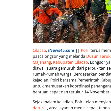
Cilacap
,
iNews45.com
||
Polri
terus memp
pascalongsor yang melanda
Dusun Taruk
Majenang
,
Kabupaten Cilacap
. Longsor ya
diawali suara gemuruh dari perbukitan 
rumah-rumah warga. Berdasarkan pendata
kejadian. Polri bersama Pemerintah Kabu
untuk memusatkan koordinasi penangana
bantuan cepat dan terukur.14 November 
Sejak malam kejadian, Polri telah menyi
darurat
, area layanan medis cepat, tend