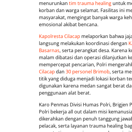
menurunkan
tim trauma healing
untuk me
korban dan warga selamat. Fasilitas ini 
masyarakat, mengingat banyak warga keh
emosional akibat bencana.
Kapolresta Cilacap
melaporkan bahwa jajar
langsung melakukan koordinasi dengan
K
Basarnas
, serta perangkat desa. Karena k
malam dibatasi dan operasi dilanjutkan ke
mempercepat pencarian, Polri mengerahka
Cilacap
dan
30 personel Brimob
, serta me
titik yang diduga menjadi lokasi korban 
digunakan karena medan sangat berat d
penggunaan alat berat.
Karo Penmas Divisi Humas Polri, Brigjen
Polri bekerja all out dalam misi kemanus
dikerahkan dengan penuh tanggung jawa
pelacak, serta layanan trauma healing b