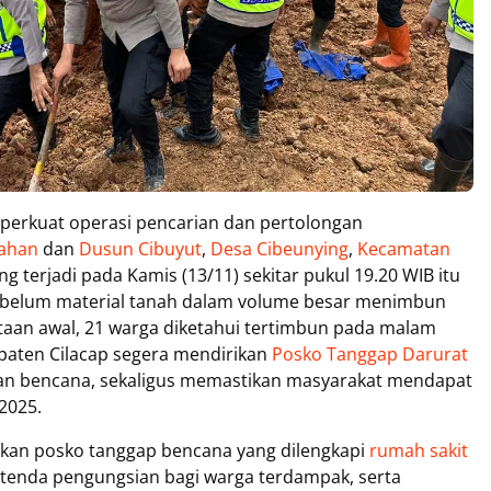
erkuat operasi pencarian dan pertolongan
ahan
dan
Dusun Cibuyut
,
Desa Cibeunying
,
Kecamatan
ng terjadi pada Kamis (13/11) sekitar pukul 19.20 WIB itu
sebelum material tanah dalam volume besar menimbun
an awal, 21 warga diketahui tertimbun pada malam
paten Cilacap segera mendirikan
Posko Tanggap Darurat
n bencana, sekaligus memastikan masyarakat mendapat
2025.
apkan posko tanggap bencana yang dilengkapi
rumah sakit
a-tenda pengungsian bagi warga terdampak, serta