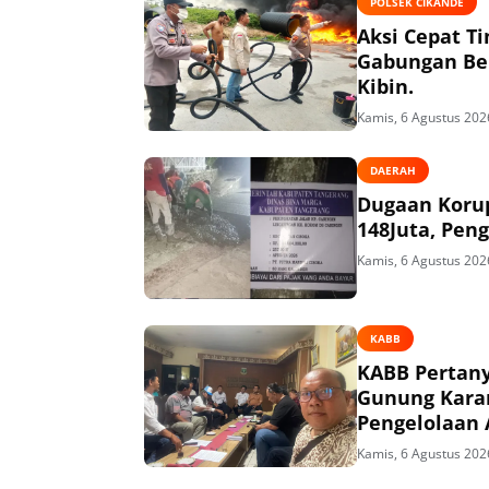
POLSEK CIKANDE
Aksi Cepat T
Gabungan Ber
Kibin.
Kamis, 6 Agustus 202
DAERAH
Dugaan Korup
148Juta, Peng
Kamis, 6 Agustus 202
KABB
KABB Pertany
Gunung Kara
Pengelolaan 
Kamis, 6 Agustus 202