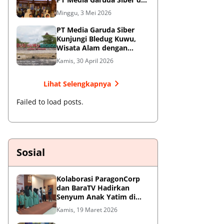
Redaksi Hormati Jasa Sang
Minggu, 3 Mei 2026
Jendral Besar
PT Media Garuda Siber
Kunjungi Bledug Kuwu,
Wisata Alam dengan
Segudang Keunikan dan
Kamis, 30 April 2026
Potensi UMKM
Lihat Selengkapnya
Failed to load posts.
Sosial
Kolaborasi ParagonCorp
dan BaraTV Hadirkan
Senyum Anak Yatim di
Hotel Le Semar Tangerang
Kamis, 19 Maret 2026