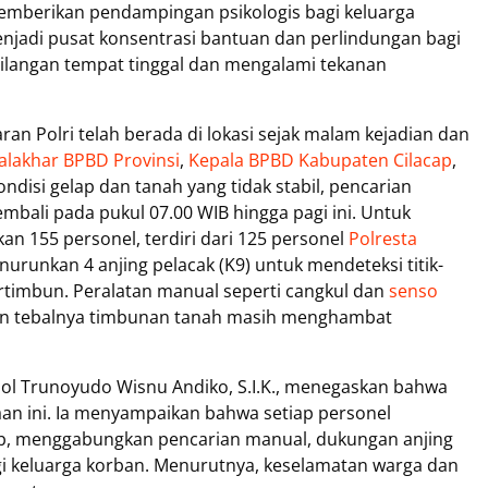
mberikan pendampingan psikologis bagi keluarga
menjadi pusat konsentrasi bantuan dan perlindungan bagi
ilangan tempat tinggal dan mengalami tekanan
an Polri telah berada di lokasi sejak malam kejadian dan
alakhar BPBD Provinsi
,
Kepala BPBD Kabupaten Cilacap
,
ondisi gelap dan tanah yang tidak stabil, pencarian
mbali pada pukul 07.00 WIB hingga pagi ini. Untuk
n 155 personel, terdiri dari 125 personel
Polresta
nurunkan 4 anjing pelacak (K9) untuk mendeteksi titik-
tertimbun. Peralatan manual seperti cangkul dan
senso
an tebalnya timbunan tanah masih menghambat
 Pol Trunoyudo Wisnu Andiko, S.I.K., menegaskan bahwa
iaan ini. Ia menyampaikan bahwa setiap personel
b, menggabungkan pencarian manual, dukungan anjing
agi keluarga korban. Menurutnya, keselamatan warga dan