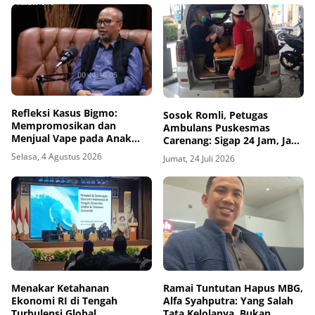
Refleksi Kasus Bigmo:
Sosok Romli, Petugas
Mempromosikan dan
Ambulans Puskesmas
Menjual Vape pada Anak
Carenang: Sigap 24 Jam, Jadi
adalah Kriminal
Penenang Keluarga Pasien
Selasa, 4 Agustus 2026
Jumat, 24 Juli 2026
Menakar Ketahanan
Ramai Tuntutan Hapus MBG,
Ekonomi RI di Tengah
Alfa Syahputra: Yang Salah
Turbulensi Global
Tata Kelolanya, Bukan