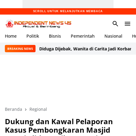
SCROLL UNTUK MELANJUTKAN MEMBACA
Home
Politik
Bisnis
Pemerintah
Nasional
H
Diduga Dijebak, Wanita di Carita Jadi Korban Penganiaya
BREAKING NEWS
Beranda
Regional
Dukung dan Kawal Pelaporan
Kasus Pembongkaran Masjid