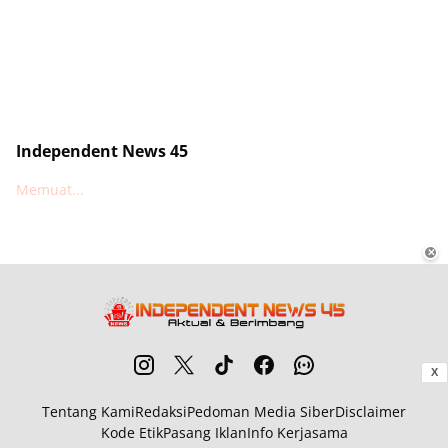
Independent News 45
Memuat...
✕
X
Tentang Kami
Redaksi
Pedoman Media Siber
Disclaimer
Kode Etik
Pasang Iklan
Info Kerjasama