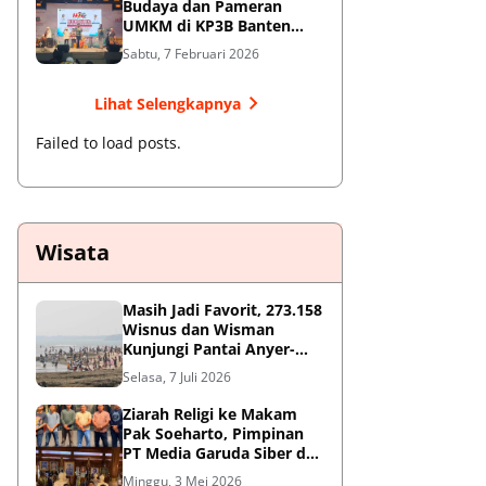
Budaya dan Pameran
UMKM di KP3B Banten
Sedot Antusiasme Warga
Sabtu, 7 Februari 2026
Lihat Selengkapnya
Failed to load posts.
Wisata
Masih Jadi Favorit, 273.158
Wisnus dan Wisman
Kunjungi Pantai Anyer-
Cinangka Selama Libur
Selasa, 7 Juli 2026
Sekolah
Ziarah Religi ke Makam
Pak Soeharto, Pimpinan
PT Media Garuda Siber dan
Redaksi Hormati Jasa Sang
Minggu, 3 Mei 2026