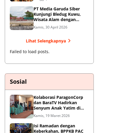
Jendral Besar
PT Media Garuda Siber
Kunjungi Bledug Kuwu,
Wisata Alam dengan
Segudang Keunikan dan
Kamis, 30 April 2026
Potensi UMKM
Lihat Selengkapnya
Failed to load posts.
Sosial
Kolaborasi ParagonCorp
dan BaraTV Hadirkan
Senyum Anak Yatim di
Hotel Le Semar Tangerang
Kamis, 19 Maret 2026
Isi Ramadan dengan
Keberkahan, BPPKB PAC