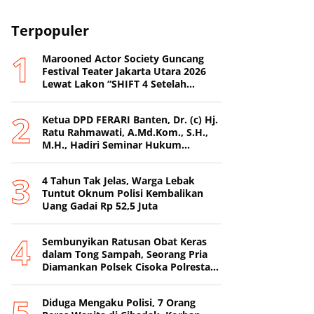
Terpopuler
Marooned Actor Society Guncang
Festival Teater Jakarta Utara 2026
Lewat Lakon “SHIFT 4 Setelah
Metamorfosis Kafkha.
Ketua DPD FERARI Banten, Dr. (c) Hj.
Ratu Rahmawati, A.Md.Kom., S.H.,
M.H., Hadiri Seminar Hukum
Nasional di Surabaya
4 Tahun Tak Jelas, Warga Lebak
Tuntut Oknum Polisi Kembalikan
Uang Gadai Rp 52,5 Juta
Sembunyikan Ratusan Obat Keras
dalam Tong Sampah, Seorang Pria
Diamankan Polsek Cisoka Polresta
Tangerang
Diduga Mengaku Polisi, 7 Orang