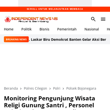
SCROLL UNTUK MELANJUTKAN MEMBACA
Home
Politik
Bisnis
Pemerintah
Nasional
H
e-25, Laskar Biru Demokrat Banten Gelar Aksi Bersih Lingkunga
BREAKING NEWS
Beranda
Polres Cilegon
Polri
Polsek Bojonegara
Monitoring Pengunjung Wisata
Religi Gunung Santri , Personel