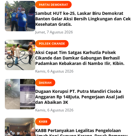
PARTAI DEMOKRAT
Sambut HUT ke-25, Laskar Biru Demokrat
Banten Gelar Aksi Bersih Lingkungan dan Cek
Kesehatan Gratis.
Jumat, 7 Agustus 2026
POLSEK CIKANDE
Aksi Cepat Tim Satgas Karhutla Polsek
Cikande dan Damkar Gabungan Berhasil
Padamkan Kebakaran di Nambo Ilir, Kibin.
Kamis, 6 Agustus 2026
DAERAH
Dugaan Korupsi PT. Putra Mandiri Cisoka
Anggaran Rp 148Juta, Pengerjaan Asal Jadi
dan Abaikan 3K
Kamis, 6 Agustus 2026
KABB
KABB Pertanyakan Legalitas Pengelolaan
Umah Kopi Gunung Karang, Desak Pemprov