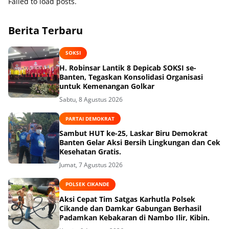
Failed to load posts.
Berita Terbaru
SOKSI
H. Robinsar Lantik 8 Depicab SOKSI se-
Banten, Tegaskan Konsolidasi Organisasi
untuk Kemenangan Golkar
Sabtu, 8 Agustus 2026
PARTAI DEMOKRAT
Sambut HUT ke-25, Laskar Biru Demokrat
Banten Gelar Aksi Bersih Lingkungan dan Cek
Kesehatan Gratis.
Jumat, 7 Agustus 2026
POLSEK CIKANDE
Aksi Cepat Tim Satgas Karhutla Polsek
Cikande dan Damkar Gabungan Berhasil
Padamkan Kebakaran di Nambo Ilir, Kibin.