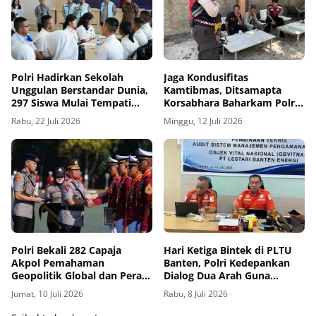
Polri Hadirkan Sekolah
Jaga Kondusifitas
Unggulan Berstandar Dunia,
Kamtibmas, Ditsamapta
297 Siswa Mulai Tempati
Korsabhara Baharkam Polri
Kampus
Terjunkan Personel Patroli
Rabu, 22 Juli 2026
Minggu, 12 Juli 2026
Polri Bekali 282 Capaja
Hari Ketiga Bintek di PLTU
Akpol Pemahaman
Banten, Polri Kedepankan
Geopolitik Global dan Peran
Dialog Dua Arah Guna
Strategis Menjaga Stabilitas
Sempurnakan Pola
Jumat, 10 Juli 2026
Rabu, 8 Juli 2026
Nasional
Pengamanan Obvitnas