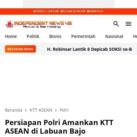
SCROLL UNTUK MELANJUTKAN MEMBACA
Home
Politik
Bisnis
Pemerintah
Nasional
H
H. Robinsar Lantik 8 Depicab SOKSI se-Banten, Tega
BREAKING NEWS
Beranda
KTT ASEAN
Polri
Persiapan Polri Amankan KTT
ASEAN di Labuan Bajo