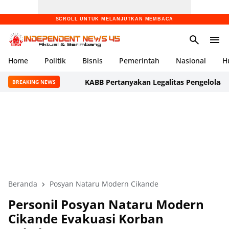
SCROLL UNTUK MELANJUTKAN MEMBACA
Home
Politik
Bisnis
Pemerintah
Nasional
H
KABB Pertanyakan Legalitas Pengelolaan Umah Ko
BREAKING NEWS
Beranda
Posyan Nataru Modern Cikande
Personil Posyan Nataru Modern
Cikande Evakuasi Korban